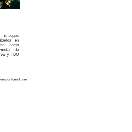
s retoques
lizados en
ina, como
Fiestas de
real y HBO
shenaoc@gmail
.com